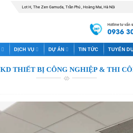
Lot H, The Zen Gamuda, Trần Phú , Hoàng Mai, Hà Nội
Hotline tư vấn
0936 3
M
DỊCH VỤ
DỰ ÁN
TIN TỨC
TUYỂN D
KD THIẾT BỊ CÔNG NGHIỆP & THI C