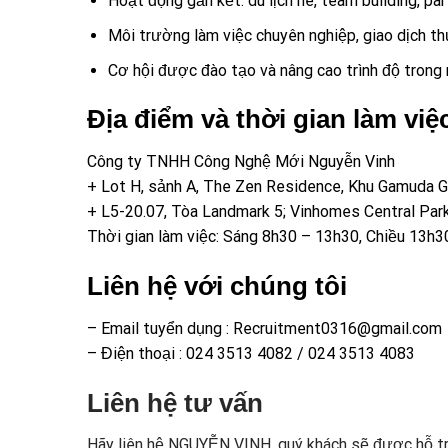
Hoạt động gắn kết: du lịch hè, team building, par
Môi trường làm việc chuyên nghiệp, giao dịch t
Cơ hội được đào tạo và nâng cao trình độ trong
Địa điểm và thời gian làm việ
Công ty TNHH Công Nghệ Mới Nguyễn Vinh
+ Lot H, sảnh A, The Zen Residence, Khu Gamuda G
+ L5-20.07, Tòa Landmark 5; Vinhomes Central Park
Thời gian làm việc: Sáng 8h30 – 13h30, Chiều 13h3
Liên hệ với chúng tôi
– Email tuyển dụng : Recruitment0316@gmail.com
– Điện thoại : 024 3513 4082 / 024 3513 4083
Liên hệ tư vấn
Hãy liên hệ NGUYỄN VINH, quý khách sẽ được hỗ tr