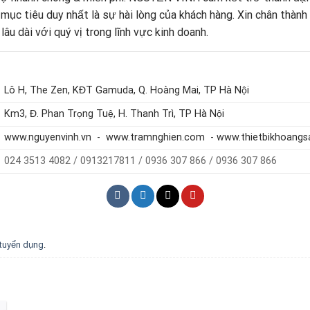
mục tiêu duy nhất là sự hài lòng của khách hàng.
Xin chân thàn
 dài với quý vị trong lĩnh vực kinh doanh.
Lô H, The Zen, KĐT Gamuda, Q. Hoàng Mai, TP Hà Nội
Km3, Đ. Phan Trọng Tuệ, H. Thanh Trì, TP Hà Nội
www.nguyenvinh.vn - www.tramnghien.com - www.thietbikhoang
024 3513 4082 / 0913217811 / 0936 307 866 / 0936 307 866
tuyển dụng
.