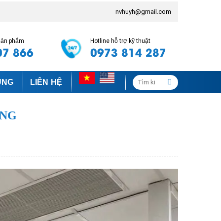
nvhuyh@gmail.com
 sản phẩm
Hotline hỗ trợ kỹ thuật
07 866
0973 814 287
Tìm
ỤNG
LIÊN HỆ
kiếm:
ÔNG