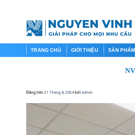
Bỏ
qua
nội
dung
TRANG CHỦ
GIỚI THIỆU
SẢN PHẨ
NV
Đăng trên
21 Tháng 8, 2024
bởi
admin