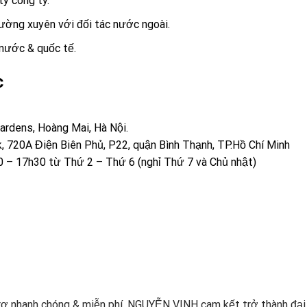
ty công ty.
hường xuyên với đối tác nước ngoài.
 nước & quốc tế.
c
ardens, Hoàng Mai, Hà Nội.
, 720A Điện Biên Phủ, P22, quận Bình Thạnh, TP.Hồ Chí Minh
0 – 17h30 từ Thứ 2 – Thứ 6 (nghỉ Thứ 7 và Chủ nhật)
ợ nhanh chóng & miễn phí.
NGUYỄN VINH cam kết trở thành đại 