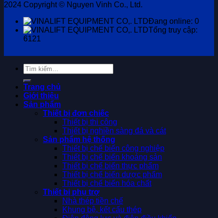
2024 Copyright © Nguyen Vinh Co., Ltd.
Đang online: 0
Tổng truy cập:
6121
Tìm
kiếm:
Trang chủ
Giới thiệu
Sản phẩm
Thiết bị đơn chiếc
Thiết bị thi công
Thiết bị nghiền sàng đá và cát
Sản phẩm hệ thống
Thiết bị chế biến công nghiệp
Thiết bị chế biến khoáng sản
Thiết bị chế biến thực phẩm
Thiết bị chế biến dược phẩm
Thiết bị chế biến hóa chất
Thiết bị phụ trợ
Nhà thép tiền chế
Khung bệ, kết cấu thép