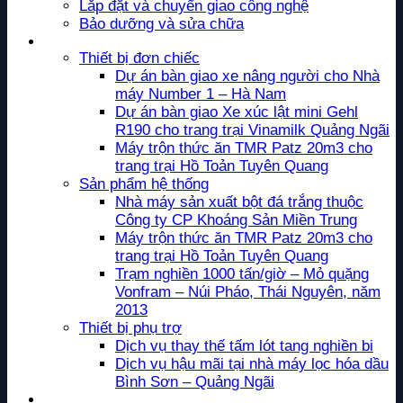
Lắp đặt và chuyển giao công nghệ
Bảo dưỡng và sửa chữa
Dự án
Thiết bị đơn chiếc
Dự án bàn giao xe nâng người cho Nhà
máy Number 1 – Hà Nam
Dự án bàn giao Xe xúc lật mini Gehl
R190 cho trang trại Vinamilk Quảng Ngãi
Máy trộn thức ăn TMR Patz 20m3 cho
trang trại Hồ Toản Tuyên Quang
Sản phẩm hệ thống
Nhà máy sản xuất bột đá trắng thuộc
Công ty CP Khoáng Sản Miền Trung
Máy trộn thức ăn TMR Patz 20m3 cho
trang trại Hồ Toản Tuyên Quang
Trạm nghiền 1000 tấn/giờ – Mỏ quặng
Vonfram – Núi Pháo, Thái Nguyên, năm
2013
Thiết bị phụ trợ
Dịch vụ thay thế tấm lót tang nghiền bi
Dịch vụ hậu mãi tại nhà máy lọc hóa dầu
Bình Sơn – Quảng Ngãi
Tin tức