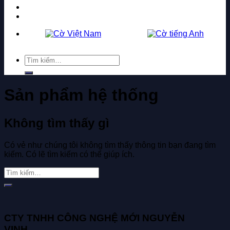
Tuyển dụng
Liên hệ
Tìm
kiếm:
Sản phẩm hệ thống
Không tìm thấy gì
Có vẻ như chúng tôi không tìm thấy thông tin bạn đang tìm
kiếm. Có lẽ tìm kiếm có thể giúp ích.
CTY TNHH CÔNG NGHỆ MỚI NGUYỄN
VINH