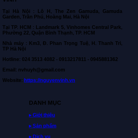
Tại Hà Nội : Lô H, The Zen Gamuda, Gamuda
Garden, Trần Phú, Hoàng Mai, Hà Nội
Tại TP. HCM : Landmark 5, Vinhomes Central Park,
Phường 22, Quận Bình Thạnh, TP. HCM
Nhà máy : Km3, Đ. Phan Trọng Tuệ, H. Thanh Trì,
TP Hà Nội
Hotline: 024 3513 4082 - 0913217811 - 0945881362
Email: nvhuyh@gmail.com
Website:
https://nguyenvinh.vn
DANH MỤC
▸ Giới thiệu
▸ Sản phẩm
▸ Dịch vụ