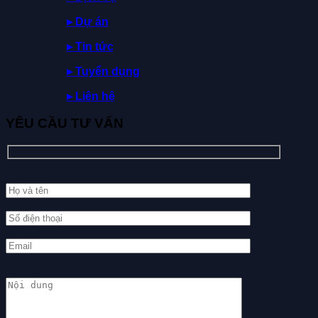
▸
Dự
án
▸ Tin tức
▸ Tuyển dụng
▸ Liên hệ
YÊU CẦU TƯ VẤN