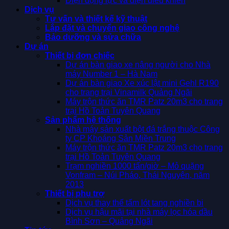
Điện động lực và điện điều khiển
Dịch vụ
Tư vấn và thiết kế kỹ thuật
Lắp đặt và chuyển giao công nghệ
Bảo dưỡng và sửa chữa
Dự án
Thiết bị đơn chiếc
Dự án bàn giao xe nâng người cho Nhà
máy Number 1 – Hà Nam
Dự án bàn giao Xe xúc lật mini Gehl R190
cho trang trại Vinamilk Quảng Ngãi
Máy trộn thức ăn TMR Patz 20m3 cho trang
trại Hồ Toản Tuyên Quang
Sản phẩm hệ thống
Nhà máy sản xuất bột đá trắng thuộc Công
ty CP Khoáng Sản Miền Trung
Máy trộn thức ăn TMR Patz 20m3 cho trang
trại Hồ Toản Tuyên Quang
Trạm nghiền 1000 tấn/giờ – Mỏ quặng
Vonfram – Núi Pháo, Thái Nguyên, năm
2013
Thiết bị phụ trợ
Dịch vụ thay thế tấm lót tang nghiền bi
Dịch vụ hậu mãi tại nhà máy lọc hóa dầu
Bình Sơn – Quảng Ngãi