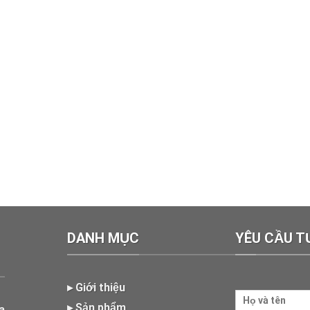
DANH MỤC
YÊU CẦU T
▸ Giới thiệu
▸ Sản phẩm
a