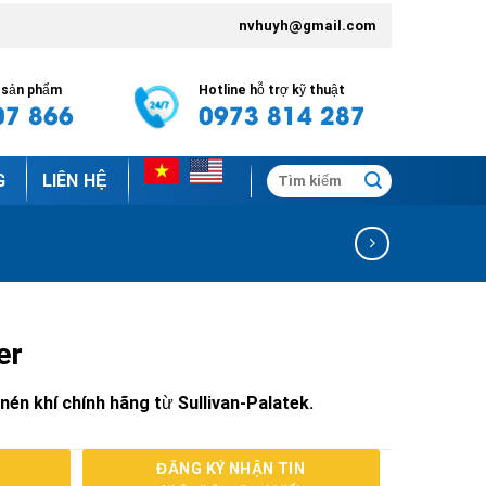
nvhuyh@gmail.com
n sản phẩm
Hotline hỗ trợ kỹ thuật
07 866
0973 814 287
Tìm
G
LIÊN HỆ
kiếm:
er
nén khí chính hãng từ Sullivan-Palatek.
ĐĂNG KÝ NHẬN TIN