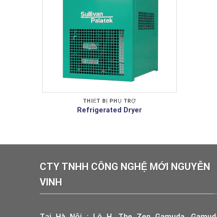
THIẾT BỊ PHỤ TRỢ
Refrigerated Dryer
CTY TNHH CÔNG NGHỆ MỚI NGUYỄN
VINH
Tại Hà Nội : Lô H, The Zen Gamuda, Gamud