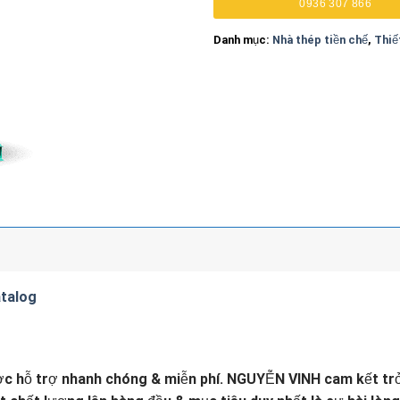
0936 307 866
Danh mục:
Nhà thép tiền chế
,
Thiế
talog
c hỗ trợ nhanh chóng & miễn phí.
NGUYỄN VINH cam kết trở 