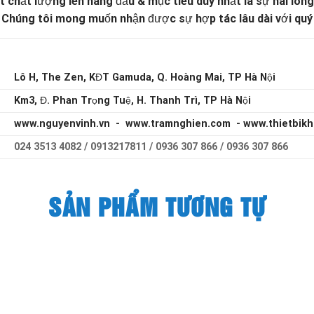
t chất lượng lên hàng đầu & mục tiêu duy nhất là sự hài lòn
húng tôi mong muốn nhận được sự hợp tác lâu dài với quý v
Lô H, The Zen, KĐT Gamuda, Q. Hoàng Mai, TP Hà Nội
Km3, Đ. Phan Trọng Tuệ, H. Thanh Trì, TP Hà Nội
www.nguyenvinh.vn - www.tramnghien.com - www.thietbik
024 3513 4082 / 0913217811 / 0936 307 866 / 0936 307 866
SẢN PHẨM TƯƠNG TỰ