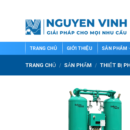
Bỏ
qua
nội
dung
TRANG CHỦ
GIỚI THIỆU
SẢN PHẨM
TRANG CHỦ
/
SẢN PHẨM
/
THIẾT BỊ P