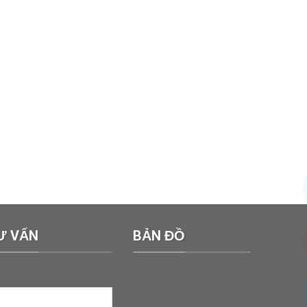
Ư VẤN
BẢN ĐỒ