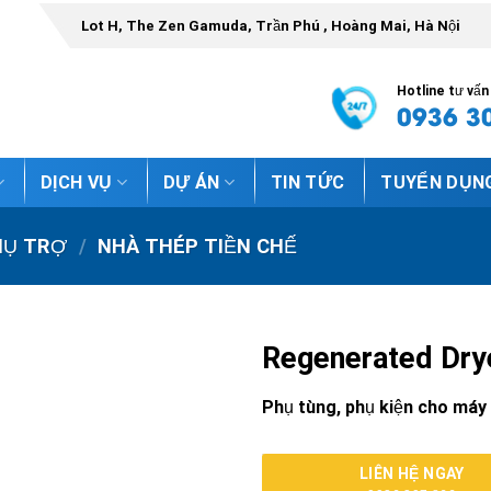
Lot H, The Zen Gamuda, Trần Phú , Hoàng Mai, Hà Nội
Hotline tư vấ
0936 3
DỊCH VỤ
DỰ ÁN
TIN TỨC
TUYỂN DỤN
HỤ TRỢ
/
NHÀ THÉP TIỀN CHẾ
Regenerated Dry
Phụ tùng, phụ kiện cho máy 
LIÊN HỆ NGAY