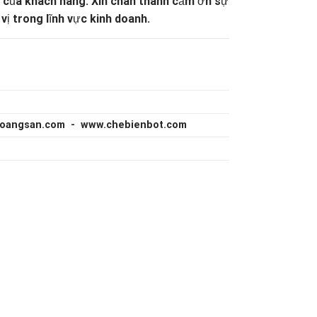
g của khách hàng.
Xin chân thành cảm ơn sự
ị trong lĩnh vực kinh doanh.
hoangsan.com - www.chebienbot.com