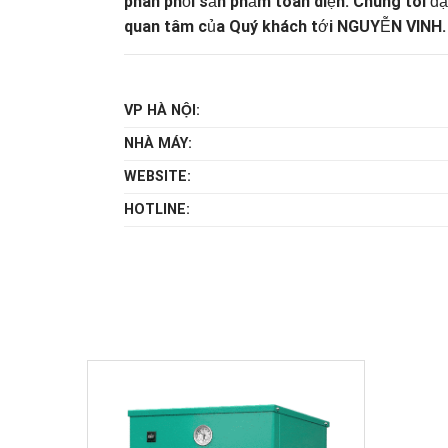
phân phối sản phẩm toàn diện. Chúng tôi đặ
quan tâm của Quý khách tới NGUYỄN VINH. C
VP HÀ NỘI:
NHÀ MÁY:
WEBSITE:
HOTLINE: