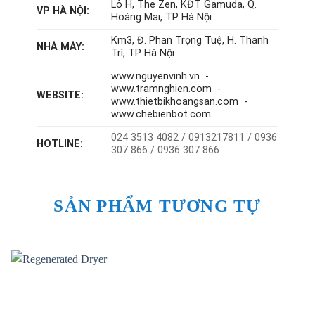
Lô H, The Zen, KĐT Gamuda, Q.
VP HÀ NỘI:
Hoàng Mai, TP Hà Nội
Km3, Đ. Phan Trọng Tuệ, H. Thanh
NHÀ MÁY:
Trì, TP Hà Nội
www.nguyenvinh.vn -
www.tramnghien.com -
WEBSITE:
www.thietbikhoangsan.com -
www.chebienbot.com
024 3513 4082 / 0913217811 / 0936
HOTLINE:
307 866 / 0936 307 866
SẢN PHẨM TƯƠNG TỰ