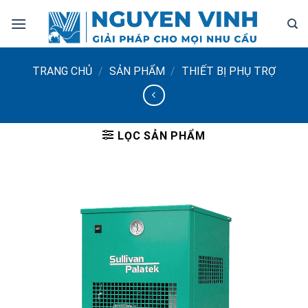
Bỏ
qua
nội
dung
TRANG CHỦ
/
SẢN PHẨM
/
THIẾT BỊ PHỤ TRỢ
LỌC SẢN PHẨM