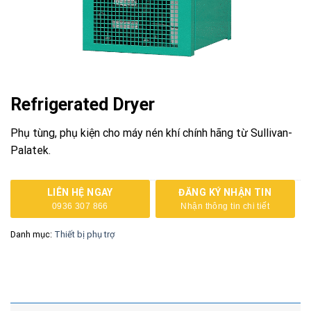
Refrigerated Dryer
Phụ tùng, phụ kiện cho máy nén khí chính hãng từ Sullivan-
Palatek.
LIÊN HỆ NGAY
ĐĂNG KÝ NHẬN TIN
0936 307 866
Nhận thông tin chi tiết
Danh mục:
Thiết bị phụ trợ