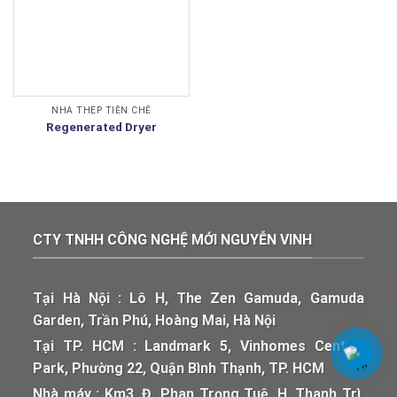
NHÀ THÉP TIỀN CHẾ
Regenerated Dryer
CTY TNHH CÔNG NGHỆ MỚI NGUYỄN VINH
Tại Hà Nội : Lô H, The Zen Gamuda, Gamuda
Garden, Trần Phú, Hoàng Mai, Hà Nội
Tại TP. HCM : Landmark 5, Vinhomes Central
Park, Phường 22, Quận Bình Thạnh, TP. HCM
Nhà máy : Km3, Đ. Phan Trọng Tuệ, H. Thanh Trì,