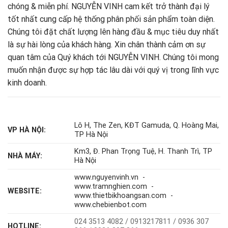
chóng & miễn phí.
NGUYỄN VINH cam kết trở thành đại lý
tốt nhất cung cấp hệ thống phân phối sản phẩm toàn diện.
Chúng tôi đặt chất lượng lên hàng đầu & mục tiêu duy nhất
là sự hài lòng của khách hàng.
Xin chân thành cảm ơn sự
quan tâm của Quý khách tới NGUYỄN VINH. Chúng tôi mong
muốn nhận được sự hợp tác lâu dài với quý vị trong lĩnh vực
kinh doanh.
Lô H, The Zen, KĐT Gamuda, Q. Hoàng Mai,
VP HÀ NỘI:
TP Hà Nội
Km3, Đ. Phan Trọng Tuệ, H. Thanh Trì, TP
NHÀ MÁY:
Hà Nội
www.nguyenvinh.vn -
www.tramnghien.com -
WEBSITE:
www.thietbikhoangsan.com -
www.chebienbot.com
024 3513 4082 / 0913217811 / 0936 307
HOTLINE: