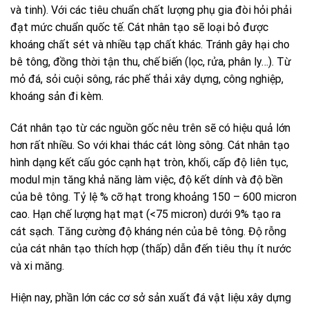
và tinh). Với các tiêu chuẩn chất lượng phụ gia đòi hỏi phải
đạt mức chuẩn quốc tế. Cát nhân tạo sẽ loại bỏ được
khoáng chất sét và nhiều tạp chất khác. Tránh gây hại cho
bê tông, đồng thời tận thu, chế biến (lọc, rửa, phân ly…). Từ
mỏ đá, sỏi cuội sông, rác phế thải xây dựng, công nghiệp,
khoáng sản đi kèm.
Cát nhân tạo từ các nguồn gốc nêu trên sẽ có hiệu quả lớn
hơn rất nhiều. So với khai thác cát lòng sông. Cát nhân tạo
hình dạng kết cấu góc cạnh hạt tròn, khối, cấp độ liên tục,
modul mịn tăng khả năng làm việc, độ kết dính và độ bền
của bê tông. Tỷ lệ % cỡ hạt trong khoảng 150 – 600 micron
cao. Hạn chế lượng hạt mạt (<75 micron) dưới 9% tạo ra
cát sạch. Tăng cường độ kháng nén của bê tông. Độ rỗng
của cát nhân tạo thích hợp (thấp) dẫn đến tiêu thụ ít nước
và xi măng.
Hiện nay, phần lớn các cơ sở sản xuất đá vật liệu xây dựng