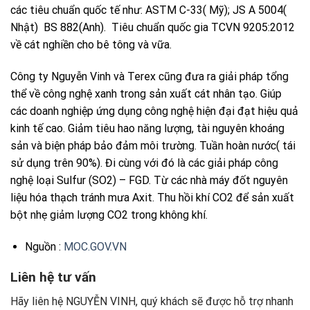
các tiêu chuẩn quốc tế như: ASTM C-33( Mỹ); JS A 5004(
Nhật) BS 882(Anh). Tiêu chuẩn quốc gia TCVN 9205:2012
về cát nghiền cho bê tông và vữa.
Công ty Nguyễn Vinh và Terex cũng đưa ra giải pháp tổng
thể về công nghệ xanh trong sản xuất cát nhân tạo. Giúp
các doanh nghiệp ứng dụng công nghệ hiện đại đạt hiệu quả
kinh tế cao. Giảm tiêu hao năng lượng, tài nguyên khoáng
sản và biện pháp bảo đảm môi trường. Tuần hoàn nước( tái
sử dụng trên 90%). Đi cùng với đó là các giải pháp công
nghệ loại Sulfur (SO2) – FGD. Từ các nhà máy đốt nguyên
liệu hóa thạch tránh mưa Axit. Thu hồi khí CO2 để sản xuất
bột nhẹ giảm lượng CO2 trong không khí.
Nguồn :
MOC.GOV.VN
Liên hệ tư vấn
Hãy liên hệ NGUYỄN VINH, quý khách sẽ được hỗ trợ nhanh