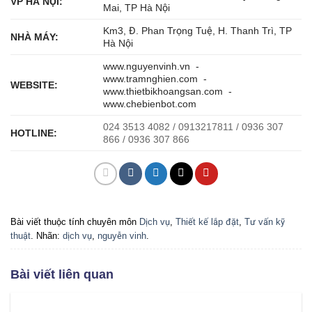
VP HÀ NỘI:
Mai, TP Hà Nội
Km3, Đ. Phan Trọng Tuệ, H. Thanh Trì, TP
NHÀ MÁY:
Hà Nội
www.nguyenvinh.vn -
www.tramnghien.com -
WEBSITE:
www.thietbikhoangsan.com -
www.chebienbot.com
024 3513 4082 / 0913217811 / 0936 307
HOTLINE:
866 / 0936 307 866
Bài viết thuộc tính chuyên môn
Dịch vụ
,
Thiết kế lắp đặt
,
Tư vấn kỹ
thuật
. Nhãn:
dịch vụ
,
nguyễn vinh
.
Bài viết liên quan