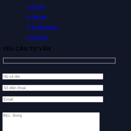
▸
Dự
án
▸ Tin tức
▸ Tuyển dụng
▸ Liên hệ
YÊU CẦU TƯ VẤN