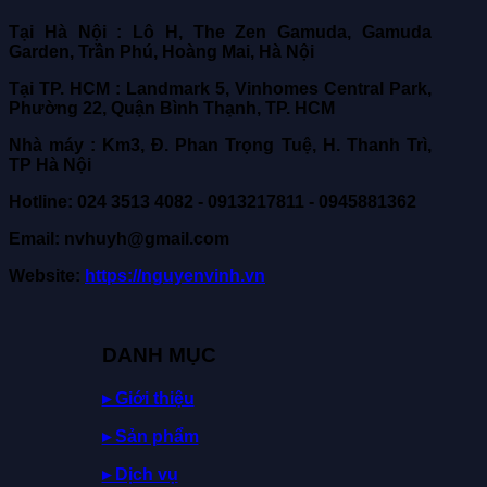
Tại Hà Nội : Lô H, The Zen Gamuda, Gamuda
Garden, Trần Phú, Hoàng Mai, Hà Nội
Tại TP. HCM : Landmark 5, Vinhomes Central Park,
Phường 22, Quận Bình Thạnh, TP. HCM
Nhà máy : Km3, Đ. Phan Trọng Tuệ, H. Thanh Trì,
TP Hà Nội
Hotline: 024 3513 4082 - 0913217811 - 0945881362
Email: nvhuyh@gmail.com
Website:
https://nguyenvinh.vn
DANH MỤC
▸ Giới thiệu
▸ Sản phẩm
▸ Dịch vụ