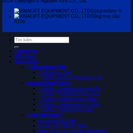
2024 Copyright © Nguyen Vinh Co., Ltd.
Đang online: 0
Tổng truy cập:
6136
Tìm
kiếm:
Trang chủ
Giới thiệu
Sản phẩm
Thiết bị đơn chiếc
Thiết bị thi công
Thiết bị nghiền sàng đá và cát
Sản phẩm hệ thống
Thiết bị chế biến công nghiệp
Thiết bị chế biến khoáng sản
Thiết bị chế biến thực phẩm
Thiết bị chế biến dược phẩm
Thiết bị chế biến hóa chất
Thiết bị phụ trợ
Nhà thép tiền chế
Khung bệ, kết cấu thép
Điện động lực và điện điều khiển