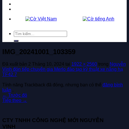
Tuyển dụng
Liên hệ
Tìm
kiếm:
IMG_20241001_103359
Đã xuất bản
2 Tháng 10, 2024
tại
1922 × 2560
trong
Nguyễn
Vinh đón tiếp chuyên gia Merlo đào tạo kỹ thuật xe nâng hạ
TF42.7
Tính năng Trackback đã đóng, nhưng bạn có thể
đăng bình
luận
.
←
Trước đó
Tiếp theo
→
CTY TNHH CÔNG NGHỆ MỚI NGUYỄN
VINH