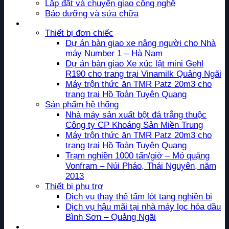
Lắp đặt và chuyển giao công nghệ
Bảo dưỡng và sửa chữa
Dự án
Thiết bị đơn chiếc
Dự án bàn giao xe nâng người cho Nhà
máy Number 1 – Hà Nam
Dự án bàn giao Xe xúc lật mini Gehl
R190 cho trang trại Vinamilk Quảng Ngãi
Máy trộn thức ăn TMR Patz 20m3 cho
trang trại Hồ Toản Tuyên Quang
Sản phẩm hệ thống
Nhà máy sản xuất bột đá trắng thuộc
Công ty CP Khoáng Sản Miền Trung
Máy trộn thức ăn TMR Patz 20m3 cho
trang trại Hồ Toản Tuyên Quang
Trạm nghiền 1000 tấn/giờ – Mỏ quặng
Vonfram – Núi Pháo, Thái Nguyên, năm
2013
Thiết bị phụ trợ
Dịch vụ thay thế tấm lót tang nghiền bi
Dịch vụ hậu mãi tại nhà máy lọc hóa dầu
Bình Sơn – Quảng Ngãi
Tin tức