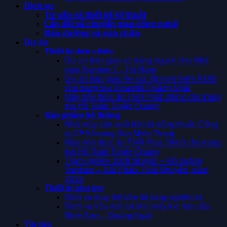
Dịch vụ
Tư vấn và thiết kế kỹ thuật
Lắp đặt và chuyển giao công nghệ
Bảo dưỡng và sửa chữa
Dự án
Thiết bị đơn chiếc
Dự án bàn giao xe nâng người cho Nhà
máy Number 1 – Hà Nam
Dự án bàn giao Xe xúc lật mini Gehl R190
cho trang trại Vinamilk Quảng Ngãi
Máy trộn thức ăn TMR Patz 20m3 cho trang
trại Hồ Toản Tuyên Quang
Sản phẩm hệ thống
Nhà máy sản xuất bột đá trắng thuộc Công
ty CP Khoáng Sản Miền Trung
Máy trộn thức ăn TMR Patz 20m3 cho trang
trại Hồ Toản Tuyên Quang
Trạm nghiền 1000 tấn/giờ – Mỏ quặng
Vonfram – Núi Pháo, Thái Nguyên, năm
2013
Thiết bị phụ trợ
Dịch vụ thay thế tấm lót tang nghiền bi
Dịch vụ hậu mãi tại nhà máy lọc hóa dầu
Bình Sơn – Quảng Ngãi
Tin tức