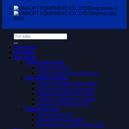
Đang online: 0
Tổng truy cập:
6118
Tìm
kiếm:
Trang chủ
Giới thiệu
Sản phẩm
Thiết bị đơn chiếc
Thiết bị thi công
Thiết bị nghiền sàng đá và cát
Sản phẩm hệ thống
Thiết bị chế biến công nghiệp
Thiết bị chế biến khoáng sản
Thiết bị chế biến thực phẩm
Thiết bị chế biến dược phẩm
Thiết bị chế biến hóa chất
Thiết bị phụ trợ
Nhà thép tiền chế
Khung bệ, kết cấu thép
Điện động lực và điện điều khiển