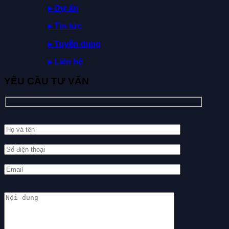
▸
Dự
án
▸ Tin tức
▸ Tuyển dụng
▸ Liên hệ
YÊU CẦU TƯ VẤN