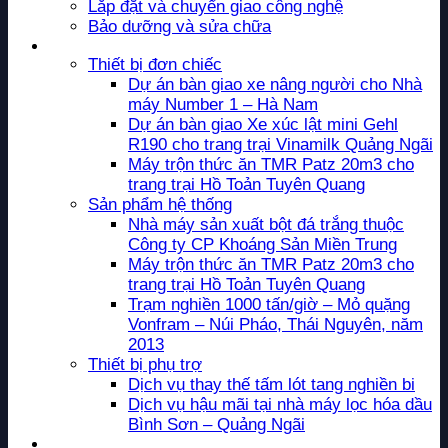
Lắp đặt và chuyển giao công nghệ
Bảo dưỡng và sửa chữa
Dự án
Thiết bị đơn chiếc
Dự án bàn giao xe nâng người cho Nhà
máy Number 1 – Hà Nam
Dự án bàn giao Xe xúc lật mini Gehl
R190 cho trang trại Vinamilk Quảng Ngãi
Máy trộn thức ăn TMR Patz 20m3 cho
trang trại Hồ Toản Tuyên Quang
Sản phẩm hệ thống
Nhà máy sản xuất bột đá trắng thuộc
Công ty CP Khoáng Sản Miền Trung
Máy trộn thức ăn TMR Patz 20m3 cho
trang trại Hồ Toản Tuyên Quang
Trạm nghiền 1000 tấn/giờ – Mỏ quặng
Vonfram – Núi Pháo, Thái Nguyên, năm
2013
Thiết bị phụ trợ
Dịch vụ thay thế tấm lót tang nghiền bi
Dịch vụ hậu mãi tại nhà máy lọc hóa dầu
Bình Sơn – Quảng Ngãi
Tin tức