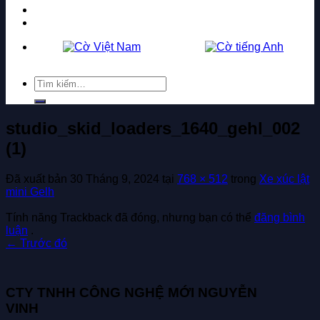
Tuyển dụng
Liên hệ
Tìm
kiếm:
studio_skid_loaders_1640_gehl_002
(1)
Đã xuất bản
30 Tháng 9, 2024
tại
768 × 512
trong
Xe xúc lật
mini Gelh
Tính năng Trackback đã đóng, nhưng bạn có thể
đăng bình
luận
.
←
Trước đó
CTY TNHH CÔNG NGHỆ MỚI NGUYỄN
VINH