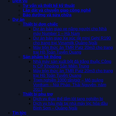
Dịch vụ
Tư vấn và thiết kế kỹ thuật
Lắp đặt và chuyển giao công nghệ
Bảo dưỡng và sửa chữa
Dự án
Thiết bị đơn chiếc
Dự án bàn giao xe nâng người cho Nhà
máy Number 1 – Hà Nam
Dự án bàn giao Xe xúc lật mini Gehl R190
cho trang trại Vinamilk Quảng Ngãi
Máy trộn thức ăn TMR Patz 20m3 cho trang
trại Hồ Toản Tuyên Quang
Sản phẩm hệ thống
Nhà máy sản xuất bột đá trắng thuộc Công
ty CP Khoáng Sản Miền Trung
Máy trộn thức ăn TMR Patz 20m3 cho trang
trại Hồ Toản Tuyên Quang
Trạm nghiền 1000 tấn/giờ – Mỏ quặng
Vonfram – Núi Pháo, Thái Nguyên, năm
2013
Thiết bị phụ trợ
Dịch vụ thay thế tấm lót tang nghiền bi
Dịch vụ hậu mãi tại nhà máy lọc hóa dầu
Bình Sơn – Quảng Ngãi
Tin tức