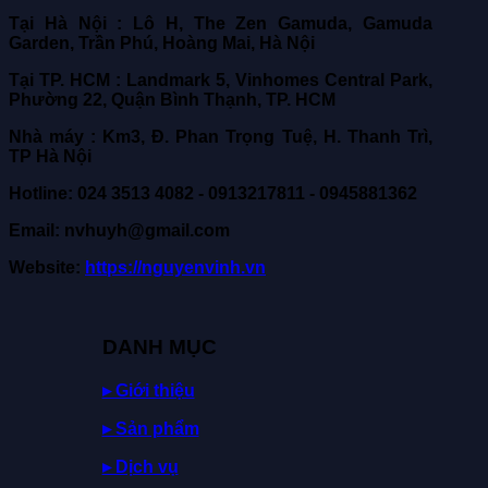
Tại Hà Nội : Lô H, The Zen Gamuda, Gamuda
Garden, Trần Phú, Hoàng Mai, Hà Nội
Tại TP. HCM : Landmark 5, Vinhomes Central Park,
Phường 22, Quận Bình Thạnh, TP. HCM
Nhà máy : Km3, Đ. Phan Trọng Tuệ, H. Thanh Trì,
TP Hà Nội
Hotline: 024 3513 4082 - 0913217811 - 0945881362
Email: nvhuyh@gmail.com
Website:
https://nguyenvinh.vn
DANH MỤC
▸ Giới thiệu
▸ Sản phẩm
▸ Dịch vụ