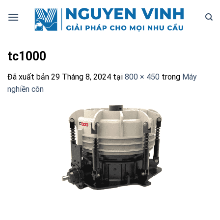
Bỏ
qua
nội
dung
tc1000
Đã xuất bản
29 Tháng 8, 2024
tại
800 × 450
trong
Máy
nghiền côn