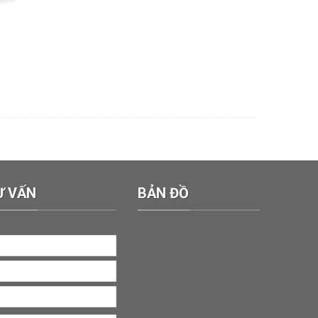
Ư VẤN
BẢN ĐỒ