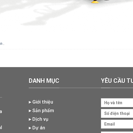
ận
.
DANH MỤC
YÊU CẦU T
▸ Giới thiệu
▸ Sản phẩm
a
▸ Dịch vụ
l
▸
Dự
án