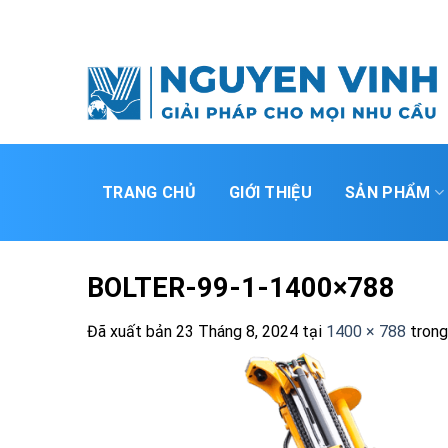
Bỏ
qua
nội
dung
TRANG CHỦ
GIỚI THIỆU
SẢN PHẨM
BOLTER-99-1-1400×788
Đã xuất bản
23 Tháng 8, 2024
tại
1400 × 788
tron