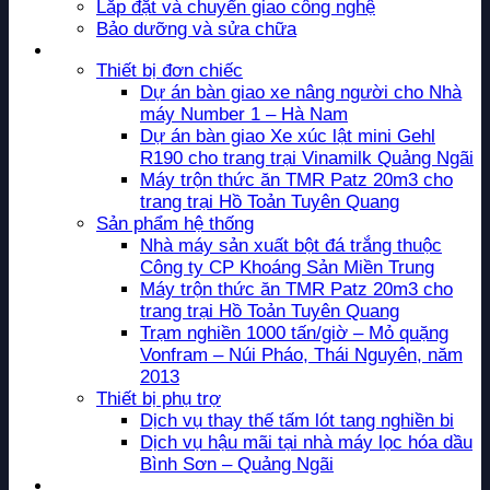
Lắp đặt và chuyển giao công nghệ
Bảo dưỡng và sửa chữa
Dự án
Thiết bị đơn chiếc
Dự án bàn giao xe nâng người cho Nhà
máy Number 1 – Hà Nam
Dự án bàn giao Xe xúc lật mini Gehl
R190 cho trang trại Vinamilk Quảng Ngãi
Máy trộn thức ăn TMR Patz 20m3 cho
trang trại Hồ Toản Tuyên Quang
Sản phẩm hệ thống
Nhà máy sản xuất bột đá trắng thuộc
Công ty CP Khoáng Sản Miền Trung
Máy trộn thức ăn TMR Patz 20m3 cho
trang trại Hồ Toản Tuyên Quang
Trạm nghiền 1000 tấn/giờ – Mỏ quặng
Vonfram – Núi Pháo, Thái Nguyên, năm
2013
Thiết bị phụ trợ
Dịch vụ thay thế tấm lót tang nghiền bi
Dịch vụ hậu mãi tại nhà máy lọc hóa dầu
Bình Sơn – Quảng Ngãi
Tin tức