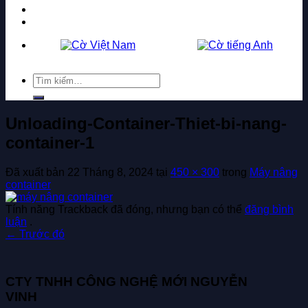
Tuyển dụng
Liên hệ
Tìm
kiếm:
Unloading-Container-Thiet-bi-nang-
container-1
Đã xuất bản
22 Tháng 8, 2024
tại
450 × 300
trong
Máy nâng
container
Tính năng Trackback đã đóng, nhưng bạn có thể
đăng bình
luận
.
←
Trước đó
CTY TNHH CÔNG NGHỆ MỚI NGUYỄN
VINH