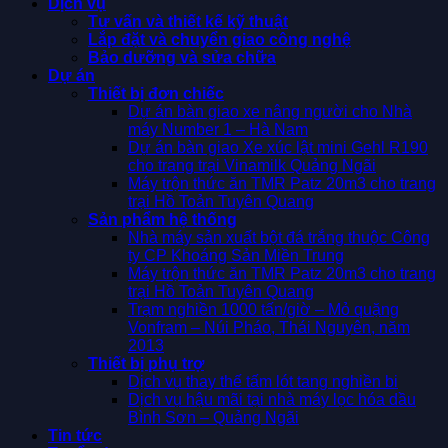
Dịch vụ
Tư vấn và thiết kế kỹ thuật
Lắp đặt và chuyển giao công nghệ
Bảo dưỡng và sửa chữa
Dự án
Thiết bị đơn chiếc
Dự án bàn giao xe nâng người cho Nhà
máy Number 1 – Hà Nam
Dự án bàn giao Xe xúc lật mini Gehl R190
cho trang trại Vinamilk Quảng Ngãi
Máy trộn thức ăn TMR Patz 20m3 cho trang
trại Hồ Toản Tuyên Quang
Sản phẩm hệ thống
Nhà máy sản xuất bột đá trắng thuộc Công
ty CP Khoáng Sản Miền Trung
Máy trộn thức ăn TMR Patz 20m3 cho trang
trại Hồ Toản Tuyên Quang
Trạm nghiền 1000 tấn/giờ – Mỏ quặng
Vonfram – Núi Pháo, Thái Nguyên, năm
2013
Thiết bị phụ trợ
Dịch vụ thay thế tấm lót tang nghiền bi
Dịch vụ hậu mãi tại nhà máy lọc hóa dầu
Bình Sơn – Quảng Ngãi
Tin tức