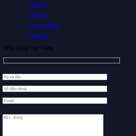
▸
Dự
án
▸ Tin tức
▸ Tuyển dụng
▸ Liên hệ
YÊU CẦU TƯ VẤN