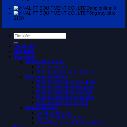
Đang online: 0
Tổng truy cập:
6120
Tìm
kiếm:
Trang chủ
Giới thiệu
Sản phẩm
Thiết bị đơn chiếc
Thiết bị thi công
Thiết bị nghiền sàng đá và cát
Sản phẩm hệ thống
Thiết bị chế biến công nghiệp
Thiết bị chế biến khoáng sản
Thiết bị chế biến thực phẩm
Thiết bị chế biến dược phẩm
Thiết bị chế biến hóa chất
Thiết bị phụ trợ
Nhà thép tiền chế
Khung bệ, kết cấu thép
Điện động lực và điện điều khiển