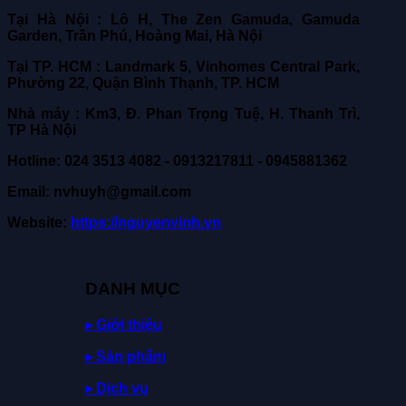
Tại Hà Nội : Lô H, The Zen Gamuda, Gamuda
Garden, Trần Phú, Hoàng Mai, Hà Nội
Tại TP. HCM : Landmark 5, Vinhomes Central Park,
Phường 22, Quận Bình Thạnh, TP. HCM
Nhà máy : Km3, Đ. Phan Trọng Tuệ, H. Thanh Trì,
TP Hà Nội
Hotline: 024 3513 4082 - 0913217811 - 0945881362
Email: nvhuyh@gmail.com
Website:
https://nguyenvinh.vn
DANH MỤC
▸ Giới thiệu
▸ Sản phẩm
▸ Dịch vụ