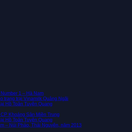
y Number 1 – Hà Nam
o trang trại Vinamilk Quảng Ngãi
trại Hồ Toản Tuyên Quang
ty CP Khoáng Sản Miền Trung
trại Hồ Toản Tuyên Quang
am – Núi Pháo, Thái Nguyên, năm 2013