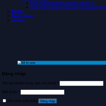
Dịch vụ thay thế tấm lót tang nghiền bi
Dịch vụ hậu mãi tại nhà máy lọc hóa dầu Bì
Tin tức
Tuyển dụng
Liên hệ
Đăng nhập
Tên tài khoản hoặc địa chỉ email
*
Mật khẩu
*
Ghi nhớ mật khẩu
Đăng nhập