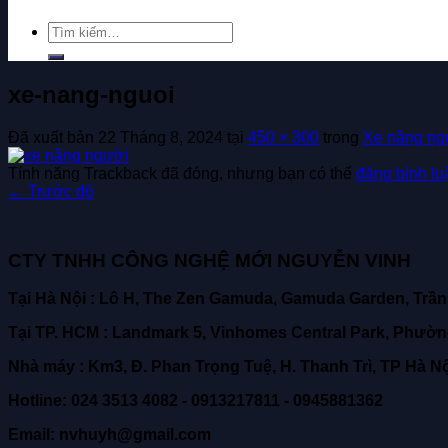
Tìm
kiếm:
xe-nang-nguoi
Đã xuất bản
22 Tháng 8, 2024
tại
450 × 300
trong
Xe nâng ng
Tính năng Trackback đã đóng, nhưng bạn có thể
đăng bình lu
←
Trước đó
CTY TNHH CÔNG NGHỆ MỚI NGUYỄN VINH
Tại Hà Nội : Lô H, The Zen Gamuda, Gamuda Garden, Trần
Tại TP. HCM : Landmark 5, Vinhomes Central Park, Phườ
Nhà máy : Km3, Đ. Phan Trọng Tuệ, H. Thanh Trì, TP Hà N
Hotline: 024 3513 4082 - 0913217811 - 0945881362
Email: nvhuyh@gmail.com