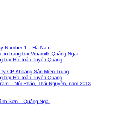
máy Number 1 – Hà Nam
cho trang trại Vinamilk Quảng Ngãi
g trại Hồ Toản Tuyên Quang
g ty CP Khoáng Sản Miền Trung
g trại Hồ Toản Tuyên Quang
fram – Núi Pháo, Thái Nguyên, năm 2013
Bình Sơn – Quảng Ngãi