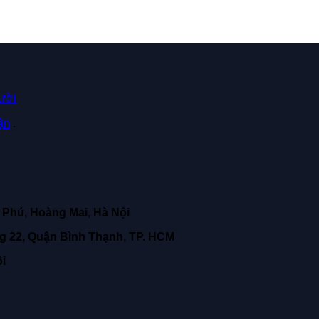
ười
ận
.
 Phú, Hoàng Mai, Hà Nội
ng 22, Quận Bình Thạnh, TP. HCM
ội