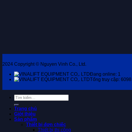
2024 Copyright © Nguyen Vinh Co., Ltd.
Đang online: 1
Tổng truy cập: 6098
Tìm
kiếm:
Trang chủ
Giới thiệu
Sản phẩm
Thiết bị đơn chiếc
Thiết bị thi công