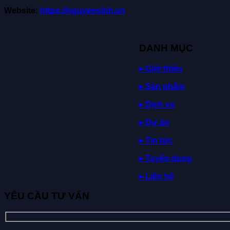
Website:
https://nguyenvinh.vn
DANH MỤC
▸ Giới thiệu
▸ Sản phẩm
▸ Dịch vụ
▸
Dự
án
▸ Tin tức
▸ Tuyển dụng
▸ Liên hệ
YÊU CẦU TƯ VẤN