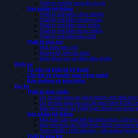
Thiết bị nghiền sàng đá và cát
Sản phẩm hệ thống
Thiết bị chế biến công nghiệp
Thiết bị chế biến khoáng sản
Thiết bị chế biến thực phẩm
Thiết bị chế biến dược phẩm
Thiết bị chế biến hóa chất
Thiết bị phụ trợ
Nhà thép tiền chế
Khung bệ, kết cấu thép
Điện động lực và điện điều khiển
Dịch vụ
Tư vấn và thiết kế kỹ thuật
Lắp đặt và chuyển giao công nghệ
Bảo dưỡng và sửa chữa
Dự án
Thiết bị đơn chiếc
Dự án bàn giao xe nâng người cho Nhà má
Dự án bàn giao Xe xúc lật mini Gehl R190 ch
Máy trộn thức ăn TMR Patz 20m3 cho trang 
Sản phẩm hệ thống
Nhà máy sản xuất bột đá trắng thuộc Công 
Máy trộn thức ăn TMR Patz 20m3 cho trang 
Trạm nghiền 1000 tấn/giờ – Mỏ quặng Vonfr
Thiết bị phụ trợ