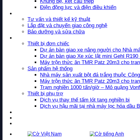
Khung bệ, kết cấu thép
Điện động lực và điện điều khiển
Dịch vụ
Tư vấn và thiết kế kỹ thuật
Lắp đặt và chuyển giao công nghệ
Bảo dưỡng và sửa chữa
Dự án
Thiết bị đơn chiếc
Dự án bàn giao xe nâng người cho Nhà 
Dự án bàn giao Xe xúc lật mini Gehl R190 
Máy trộn thức ăn TMR Patz 20m3 cho tran
Sản phẩm hệ thống
Nhà máy sản xuất bột đá trắng thuộc Côn
Máy trộn thức ăn TMR Patz 20m3 cho tran
Trạm nghiền 1000 tấn/giờ – Mỏ quặng Von
Thiết bị phụ trợ
Dịch vụ thay thế tấm lót tang nghiền bi
Dịch vụ hậu mãi tại nhà máy lọc hóa dầu 
Tin tức
Tuyển dụng
Liên hệ